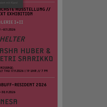
siert mit Klaro!
ÄCHSTE AUSSTELLUNG //
EXT EXHIBITION
LERIE I+II
9.–8.11.2026
HELTER
ASHA HUBER &
ETRI SAARIKKO
RNISSAGE:
// THU 17.9.2026 | 19 UHR // 7 PM
ABUFF–RESIDENT 2026
.–30.9.2026
NESA