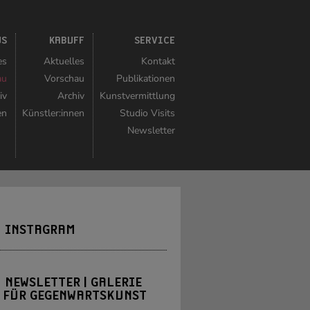
US
KABUFF
SERVICE
es
Aktuelles
Kontakt
au
Vorschau
Publikationen
iv
Archiv
Kunstvermittlung
en
Künstler:innen
Studio Visits
Newsletter
INSTAGRAM
NEWSLETTER | GALERIE
FÜR GEGENWARTSKUNST