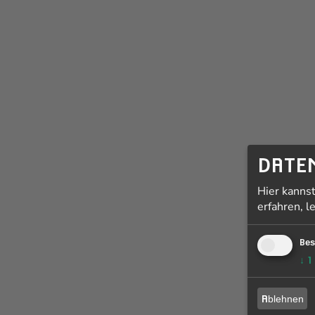
DATE
Hier kanns
erfahren, l
Bes
↓
1
Ablehnen