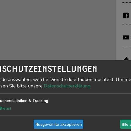
NSCHUTZEINSTELLUNGEN
t du auswählen, welche Dienste du erlauben möchtest.
Um me
esen Sie bitte unsere
Datenschutzerklärung
.
Ö
O
ucherstatisiken & Tracking
18.
Dienst
Do
Sa
So
Ausgewählte akzeptieren
Alle 