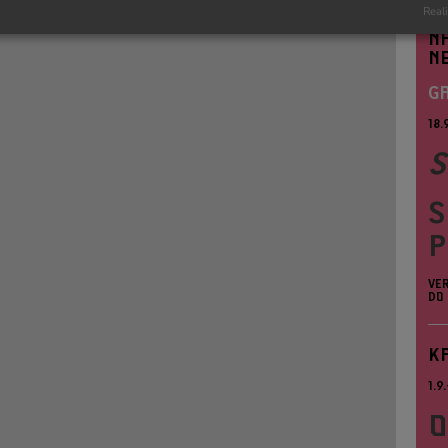
Reali
N
N
GA
18.
S
S
P
VE
DO 
K
1.9
O